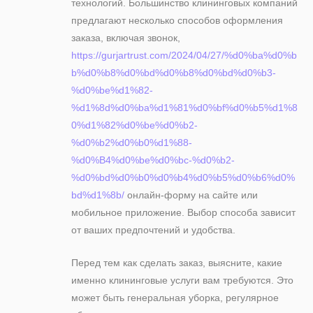
технологий. Большинство клининговых компаний
предлагают несколько способов оформления
заказа, включая звонок,
https://gurjartrust.com/2024/04/27/%d0%ba%d0%b
b%d0%b8%d0%bd%d0%b8%d0%bd%d0%b3-
%d0%be%d1%82-
%d1%8d%d0%ba%d1%81%d0%bf%d0%b5%d1%8
0%d1%82%d0%be%d0%b2-
%d0%b2%d0%b0%d1%88-
%d0%B4%d0%be%d0%bc-%d0%b2-
%d0%bd%d0%b0%d0%b4%d0%b5%d0%b6%d0%
bd%d1%8b/
онлайн-форму на сайте или
мобильное приложение. Выбор способа зависит
от ваших предпочтений и удобства.
Перед тем как сделать заказ, выясните, какие
именно клининговые услуги вам требуются. Это
может быть генеральная уборка, регулярное