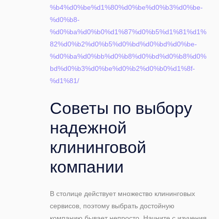
%b4%d0%be%d1%80%d0%be%d0%b3%d0%be-
%d0%b8-
%d0%ba%d0%b0%d1%87%d0%b5%d1%81%d1%
82%d0%b2%d0%b5%d0%bd%d0%bd%d0%be-
%d0%ba%d0%bb%d0%b8%d0%bd%d0%b8%d0%
bd%d0%b3%d0%be%d0%b2%d0%b0%d1%8f-
%d1%81/
Советы по выбору
надежной
клининговой
компании
В столице действует множество клининговых
сервисов, поэтому выбрать достойную
компанию бывает непросто. Начните с изучения