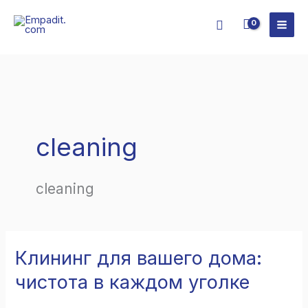
Skip
Search
to
content
cleaning
cleaning
Клининг для вашего дома:
Клининг
для
чистота в каждом уголке
вашего