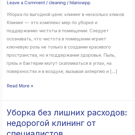
дома:
Leave a Comment
/
cleaning
/
hilariowpp
чистота
Уборка по выгодной цене: клининг в несколько кликов
в
Клининг — это комплекс мер по уборке и
каждом
поддержанию чистоты в помещении. Следует
уголке
осознавать, что чистота в помещении играет
ключевую роль не только в создании красивого
пространства, но и поддержании здоровья. Пыль,
грязь и бактерии могут скапливаться в углах, на
поверхностях и в воздухе, вызывая аллергию и […]
Read More »
Уборка без лишних расходов:
Уборка
без
недорогой клининг от
лишних
специалистов