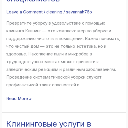
расходов:
недорогой
Leave a Comment
/
cleaning
/
savannah76o
клининг
Превратите уборку в удовольствие с помощью
от
клининга Клининг — это комплекс мер по уборке и
специалистов
поддержанию чистоты в помещении. Важно понимать,
что чистый дом — это не только эстетика, но и
здоровье. Накопление пыли и микробов в
труднодоступных местах может привести к
аллергическим реакциям и различным заболеваниям.
Проведение систематической уборки служит
профилактикой таких опасностей и
Read More »
Клининговые услуги в
Клининговые