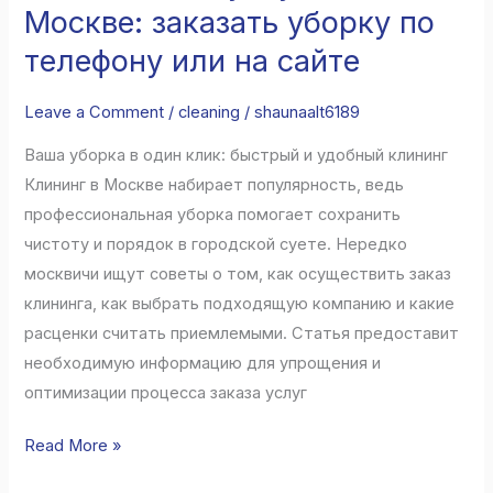
услуги
Москве: заказать уборку по
в
телефону или на сайте
Москве:
заказать
Leave a Comment
/
cleaning
/
shaunaalt6189
уборку
Ваша уборка в один клик: быстрый и удобный клининг
по
Клининг в Москве набирает популярность, ведь
телефону
профессиональная уборка помогает сохранить
или
чистоту и порядок в городской суете. Нередко
на
москвичи ищут советы о том, как осуществить заказ
сайте
клининга, как выбрать подходящую компанию и какие
расценки считать приемлемыми. Статья предоставит
необходимую информацию для упрощения и
оптимизации процесса заказа услуг
Read More »