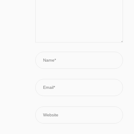
Name*
Email*
Website