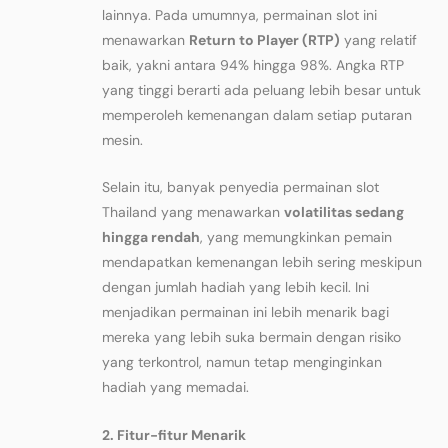
lainnya. Pada umumnya, permainan slot ini
menawarkan
Return to Player (RTP)
yang relatif
baik, yakni antara 94% hingga 98%. Angka RTP
yang tinggi berarti ada peluang lebih besar untuk
memperoleh kemenangan dalam setiap putaran
mesin.
Selain itu, banyak penyedia permainan slot
Thailand yang menawarkan
volatilitas sedang
hingga rendah
, yang memungkinkan pemain
mendapatkan kemenangan lebih sering meskipun
dengan jumlah hadiah yang lebih kecil. Ini
menjadikan permainan ini lebih menarik bagi
mereka yang lebih suka bermain dengan risiko
yang terkontrol, namun tetap menginginkan
hadiah yang memadai.
2. Fitur-fitur Menarik