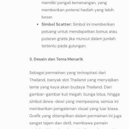
memiliki pengali kemenangan, yang
memberikan potensi hadiah yang lebih
besar.
Simbol Scatter:
Simbol ini memberikan
peluang untuk mendapatkan bonus atau
putaran gratis jika muncul dalam jumlah
tertentu pada gulungan.
3. Desain dan Tema Menarik
Sebagai permainan yang terinspirasi dari
Thailand, banyak slot Thailand yang menyajikan
tema yang kaya akan budaya Thailand. Dari
gambar-gambar kuil megah, bunga lotus, hingga
simbol dewa-dewi yang mempesona, semua ini
memberikan pengalaman visual yang luar biasa.
Grafik yang ditampilkan dalam permainan ini juga
sangat tajam dan detil, membawa pemain