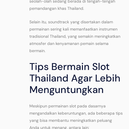
seolah-olah sedang berada di tengah-tengah
pemandangan khas Thailand.
Selain itu, soundtrack yang disertakan dalam
permainan sering kali memanfaatkan instrumen
tradisional Thailand, yang semakin meningkatkan
atmosfer dan kenyamanan pemain selama
bermain.
Tips Bermain Slot
Thailand Agar Lebih
Menguntungkan
Meskipun permainan slot pada dasarnya
mengandalkan keberuntungan, ada beberapa tips
yang bisa membantu meningkatkan peluang
Anda untuk menang, antara lain: