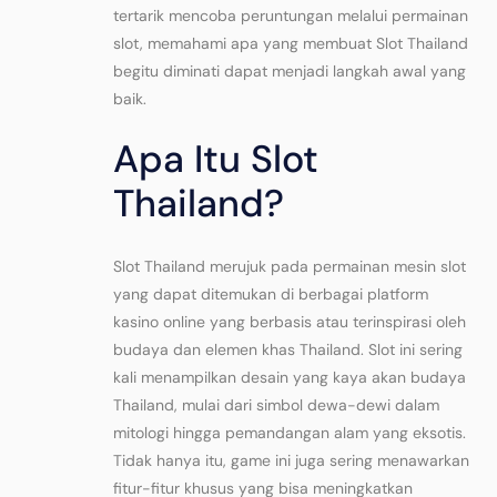
tertarik mencoba peruntungan melalui permainan
slot, memahami apa yang membuat Slot Thailand
begitu diminati dapat menjadi langkah awal yang
baik.
Apa Itu Slot
Thailand?
Slot Thailand merujuk pada permainan mesin slot
yang dapat ditemukan di berbagai platform
kasino online yang berbasis atau terinspirasi oleh
budaya dan elemen khas Thailand. Slot ini sering
kali menampilkan desain yang kaya akan budaya
Thailand, mulai dari simbol dewa-dewi dalam
mitologi hingga pemandangan alam yang eksotis.
Tidak hanya itu, game ini juga sering menawarkan
fitur-fitur khusus yang bisa meningkatkan