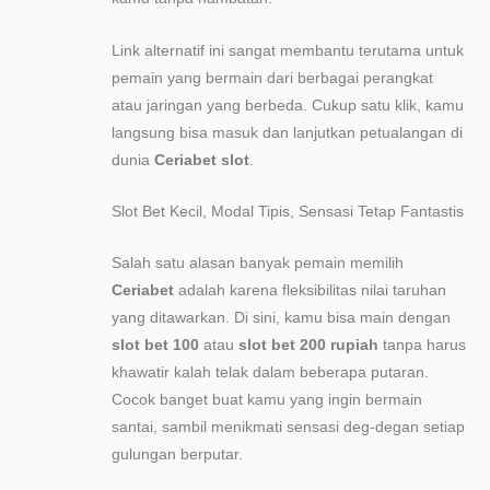
Link alternatif ini sangat membantu terutama untuk
pemain yang bermain dari berbagai perangkat
atau jaringan yang berbeda. Cukup satu klik, kamu
langsung bisa masuk dan lanjutkan petualangan di
dunia
Ceriabet slot
.
Slot Bet Kecil, Modal Tipis, Sensasi Tetap Fantastis
Salah satu alasan banyak pemain memilih
Ceriabet
adalah karena fleksibilitas nilai taruhan
yang ditawarkan. Di sini, kamu bisa main dengan
slot bet 100
atau
slot bet 200 rupiah
tanpa harus
khawatir kalah telak dalam beberapa putaran.
Cocok banget buat kamu yang ingin bermain
santai, sambil menikmati sensasi deg-degan setiap
gulungan berputar.