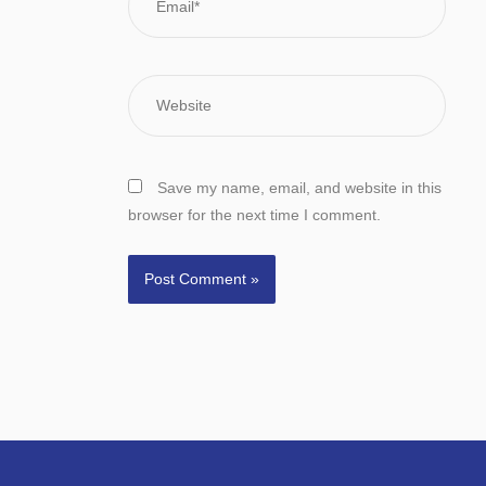
Website
Save my name, email, and website in this
browser for the next time I comment.