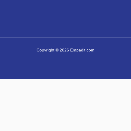
Copyright © 2026 Empadit.com