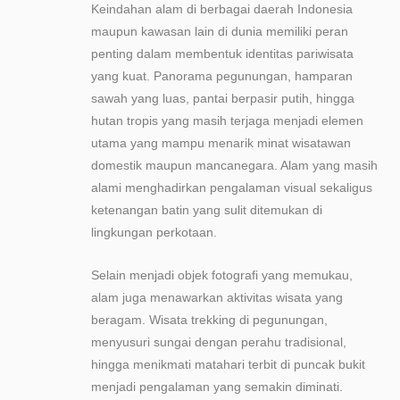
Keindahan alam di berbagai daerah Indonesia
maupun kawasan lain di dunia memiliki peran
penting dalam membentuk identitas pariwisata
yang kuat. Panorama pegunungan, hamparan
sawah yang luas, pantai berpasir putih, hingga
hutan tropis yang masih terjaga menjadi elemen
utama yang mampu menarik minat wisatawan
domestik maupun mancanegara. Alam yang masih
alami menghadirkan pengalaman visual sekaligus
ketenangan batin yang sulit ditemukan di
lingkungan perkotaan.
Selain menjadi objek fotografi yang memukau,
alam juga menawarkan aktivitas wisata yang
beragam. Wisata trekking di pegunungan,
menyusuri sungai dengan perahu tradisional,
hingga menikmati matahari terbit di puncak bukit
menjadi pengalaman yang semakin diminati.