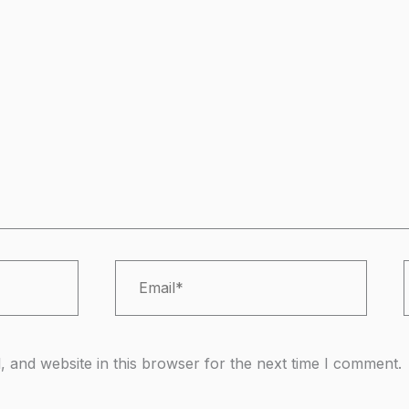
Email*
 and website in this browser for the next time I comment.