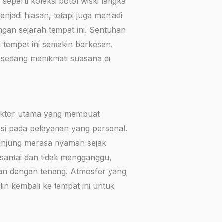
seperti koleksi botol wiski langka
njadi hiasan, tetapi juga menjadi
gan sejarah tempat ini. Sentuhan
tempat ini semakin berkesan.
sedang menikmati suasana di
 faktor utama yang membuat
asi pada pelayanan yang personal.
njung merasa nyaman sejak
 santai dan tidak mengganggu,
ian dengan tenang. Atmosfer yang
h kembali ke tempat ini untuk