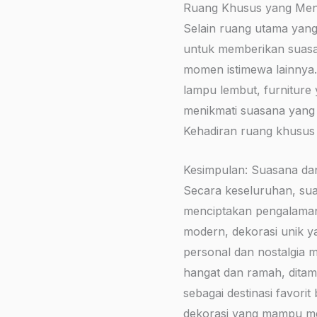
Ruang Khusus yang Mend
Selain ruang utama yan
untuk memberikan suasana
momen istimewa lainnya.
lampu lembut, furniture 
menikmati suasana yang 
Kehadiran ruang khusus
Kesimpulan: Suasana da
Secara keseluruhan, sua
menciptakan pengalaman
modern, dekorasi unik 
personal dan nostalgia 
hangat dan ramah, ditam
sebagai destinasi favor
dekorasi yang mampu mem