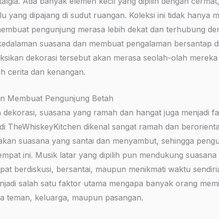
lgia. Ada banyak elemen kecil yang dipilih dengan cermat, 
 yang dipajang di sudut ruangan. Koleksi ini tidak hanya me
 membuat pengunjung merasa lebih dekat dan terhubung den
kedalaman suasana dan membuat pengalaman bersantap di 
sikan dekorasi tersebut akan merasa seolah-olah mereka 
h cerita dan kenangan.
n Membuat Pengunjung Betah
dan dekorasi, suasana yang ramah dan hangat juga menjadi
 di TheWhiskeyKitchen dikenal sangat ramah dan berorient
an suasana yang santai dan menyambut, sehingga pengu
empat ini. Musik latar yang dipilih pun mendukung suasana
t berdiskusi, bersantai, maupun menikmati waktu sendir
njadi salah satu faktor utama mengapa banyak orang memili
a teman, keluarga, maupun pasangan.