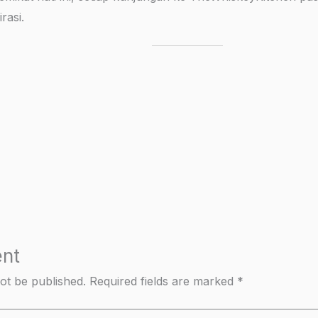
rasi.
nt
ot be published.
Required fields are marked
*