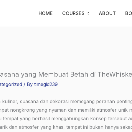
HOME
COURSES
ABOUT
B
asana yang Membuat Betah di TheWhiske
tegorized
/ By
timegid239
n kuliner, suasana dan dekorasi memegang peranan penti
empat nongkrong yang nyaman dan memiliki atmosfer uni
tu tempat yang berhasil menggabungkan konsep tersebut 
narik dan atmosfer yang khas, tempat ini bukan hanya sek