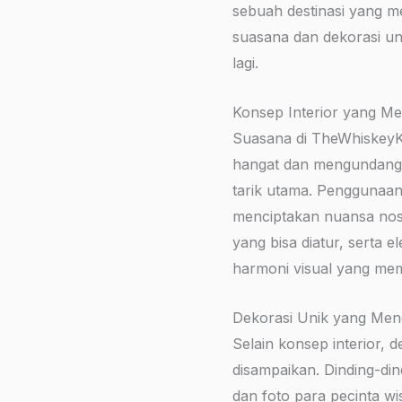
sebuah destinasi yang 
suasana dan dekorasi un
lagi.
Konsep Interior yang M
Suasana di TheWhiskeyK
hangat dan mengundang.
tarik utama. Penggunaan 
menciptakan nuansa nost
yang bisa diatur, serta
harmoni visual yang me
Dekorasi Unik yang Men
Selain konsep interior,
disampaikan. Dinding-din
dan foto para pecinta wi