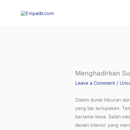
Skip
to
content
Menghadirkan Su
Leave a Comment
/
Unca
Dalam dunia hiburan da
yang tak terlupakan. T
berlama-lama. Salah sa
desain interior yang me