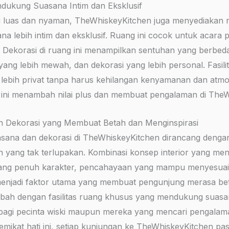
ukung Suasana Intim dan Eksklusif
g luas dan nyaman, TheWhiskeyKitchen juga menyediakan 
 lebih intim dan eksklusif. Ruang ini cocok untuk acara pr
 Dekorasi di ruang ini menampilkan sentuhan yang berbed
yang lebih mewah, dan dekorasi yang lebih personal. Fasi
lebih privat tanpa harus kehilangan kenyamanan dan atmosf
 ini menambah nilai plus dan membuat pengalaman di TheW
n Dekorasi yang Membuat Betah dan Menginspirasi
sana dan dekorasi di TheWhiskeyKitchen dirancang denga
 yang tak terlupakan. Kombinasi konsep interior yang me
yang penuh karakter, pencahayaan yang mampu menyesuai
menjadi faktor utama yang membuat pengunjung merasa beta
bah dengan fasilitas ruang khusus yang mendukung suasana
it bagi pecinta wiski maupun mereka yang mencari pengal
ikat hati ini, setiap kunjungan ke TheWhiskeyKitchen pa