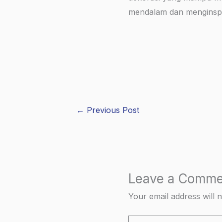
mendalam dan menginspi
←
Previous Post
Leave a Comme
Your email address will n
Type