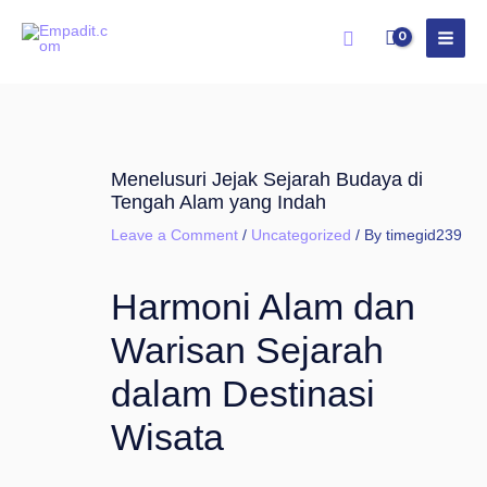
Skip
Search
to
content
Menelusuri Jejak Sejarah Budaya di
Tengah Alam yang Indah
Leave a Comment
/
Uncategorized
/ By
timegid239
Harmoni Alam dan
Warisan Sejarah
dalam Destinasi
Wisata