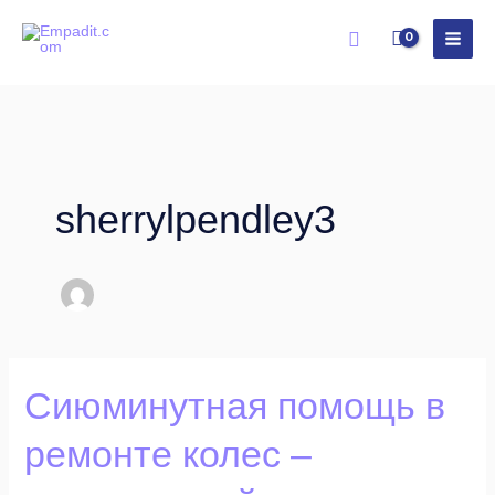
Skip
Search
to
content
sherrylpendley3
Сиюминутная
Сиюминутная помощь в
помощь
ремонте колес –
в
ремонте