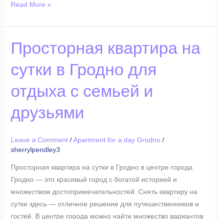
Read More »
Просторная
Просторная квартира на
квартира
сутки в Гродно для
на
сутки
отдыха с семьей и
в
Гродно
друзьями
для
отдыха
Leave a Comment
/
Apartment for a day Grodno
/
с
sherrylpendley3
семьей
и
Просторная квартира на сутки в Гродно в центре города
друзьями
Гродно — это красивый город с богатой историей и
множеством достопримечательностей. Снять квартиру на
сутки здесь — отличное решение для путешественников и
гостей. В центре города можно найти множество вариантов