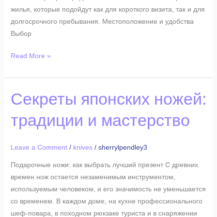
жилья, которые подойдут как для короткого визита, так и для
долгосрочного пребывания. Местоположение и удобства
Выбор
Read More »
Секреты
Секреты японских ножей:
японских
традиции и мастерство
ножей:
традиции
и
Leave a Comment
/
knives
/
sherrylpendley3
мастерство
Подарочные ножи: как выбрать лучший презент С древних
времен нож остается незаменимым инструментом,
используемым человеком, и его значимость не уменьшается
со временем. В каждом доме, на кухне профессионального
шеф-повара, в походном рюкзаке туриста и в снаряжении