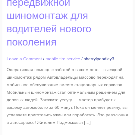
передвижной
колес
–
шиномонтаж для
передвижной
шиномонтаж
водителей нового
для
поколения
водителей
нового
поколения
Leave a Comment
/
mobile tire service
/
sherrylpendley3
Оперативная помощь с заботой о вашем авто – выездной
шиномонтаж рядом Автовладельцы массово переходят на
мобильное обслуживание вместо стационарных сервисов.
Мобильный шиномонтаж стал оптимальным решением для
деловых людей. Закажите услугу — мастер прибудет к
вашему автомобилю за 60 минут. Пока он меняет резину, вы
успеваете приготовить ужин или поработать. Это революция
в автосервисе! Жителям Подмосковья […]