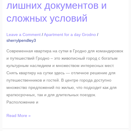
лишних документов и
в
Гродно
сложных условий
без
лишних
Leave a Comment
/
Apartment for a day Grodno
/
документов
sherrylpendley3
и
сложных
Современная квартира на сутки в Гродно для командировок
условий
и путешествий Гродно – это живописный город с богатым
культурным наследием и множеством интересных мест.
Снять квартиру на сутки здесь — отличное решение для
путешественников и гостей. В центре города доступно
множество предложений по жилью, что подходит как для
краткосрочных, так и для длительных поездок.
Расположение и
Read More »