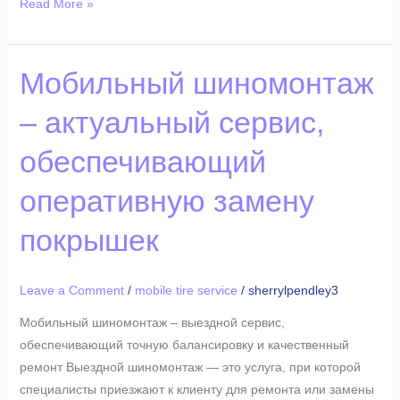
Read More »
Мобильный
Мобильный шиномонтаж
шиномонтаж
– актуальный сервис,
–
актуальный
обеспечивающий
сервис,
обеспечивающий
оперативную замену
оперативную
замену
покрышек
покрышек
Leave a Comment
/
mobile tire service
/
sherrylpendley3
Мобильный шиномонтаж – выездной сервис,
обеспечивающий точную балансировку и качественный
ремонт Выездной шиномонтаж — это услуга, при которой
специалисты приезжают к клиенту для ремонта или замены