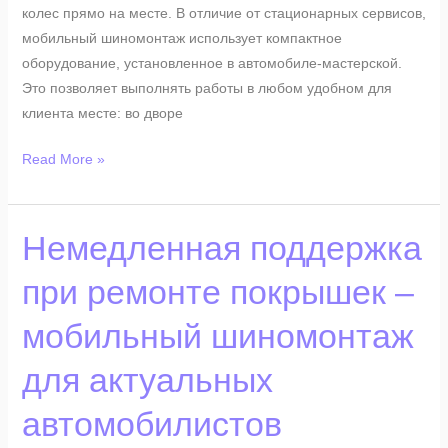
колес прямо на месте. В отличие от стационарных сервисов,
мобильный шиномонтаж использует компактное
оборудование, установленное в автомобиле-мастерской.
Это позволяет выполнять работы в любом удобном для
клиента месте: во дворе
Read More »
Немедленная
Немедленная поддержка
поддержка
при ремонте покрышек –
при
ремонте
мобильный шиномонтаж
покрышек
–
для актуальных
мобильный
шиномонтаж
автомобилистов
для