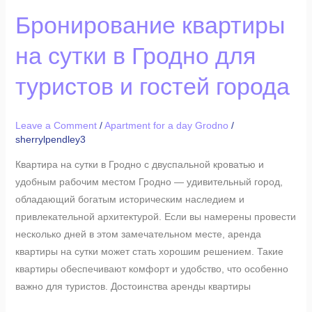
Бронирование
Бронирование квартиры
квартиры
на сутки в Гродно для
на
сутки
туристов и гостей города
в
Гродно
для
Leave a Comment
/
Apartment for a day Grodno
/
sherrylpendley3
туристов
и
Квартира на сутки в Гродно с двуспальной кроватью и
гостей
удобным рабочим местом Гродно — удивительный город,
города
обладающий богатым историческим наследием и
привлекательной архитектурой. Если вы намерены провести
несколько дней в этом замечательном месте, аренда
квартиры на сутки может стать хорошим решением. Такие
квартиры обеспечивают комфорт и удобство, что особенно
важно для туристов. Достоинства аренды квартиры