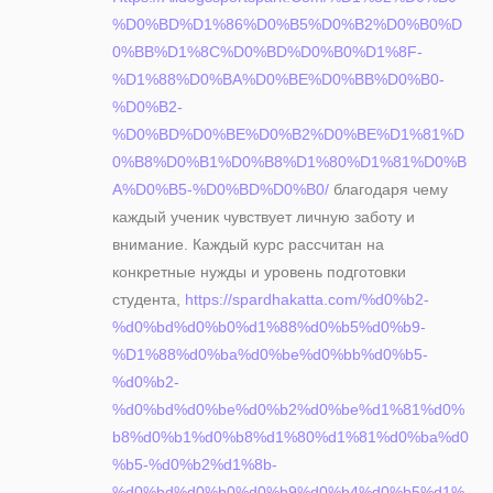
%D0%BD%D1%86%D0%B5%D0%B2%D0%B0%D
0%BB%D1%8C%D0%BD%D0%B0%D1%8F-
%D1%88%D0%BA%D0%BE%D0%BB%D0%B0-
%D0%B2-
%D0%BD%D0%BE%D0%B2%D0%BE%D1%81%D
0%B8%D0%B1%D0%B8%D1%80%D1%81%D0%B
A%D0%B5-%D0%BD%D0%B0/
благодаря чему
каждый ученик чувствует личную заботу и
внимание. Каждый курс рассчитан на
конкретные нужды и уровень подготовки
студента,
https://spardhakatta.com/%d0%b2-
%d0%bd%d0%b0%d1%88%d0%b5%d0%b9-
%D1%88%d0%ba%d0%be%d0%bb%d0%b5-
%d0%b2-
%d0%bd%d0%be%d0%b2%d0%be%d1%81%d0%
b8%d0%b1%d0%b8%d1%80%d1%81%d0%ba%d0
%b5-%d0%b2%d1%8b-
%d0%bd%d0%b0%d0%b9%d0%b4%d0%b5%d1%