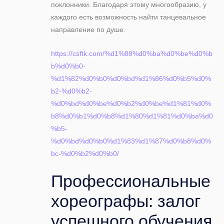
поклонники. Благодаря этому многообразию, у
каждого есть возможность найти танцевальное
направление по душе.
https://csftk.com/%d1%88%d0%ba%d0%be%d0%b
b%d0%b0-
%d1%82%d0%b0%d0%bd%d1%86%d0%b5%d0%
b2-%d0%b2-
%d0%bd%d0%be%d0%b2%d0%be%d1%81%d0%
b8%d0%b1%d0%b8%d1%80%d1%81%d0%ba%d0
%b5-
%d0%bd%d0%b0%d1%83%d1%87%d0%b8%d0%
bc-%d0%b2%d0%b0/
Профессиональные
хореографы: залог
успешного обучения