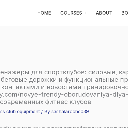
HOME
COURSES
ABOUT
B
енажеры для спортклубов: силовые, к
 беговые дорожки и функциональные пр
с контактами и новостями тренировочн
py.com/novye-trendy-oborudovaniya-dlya
 современных фитнес клубов
ess club equipment
/ By
sashalaroche039