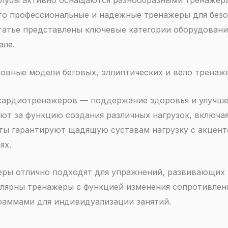
лубы активно оснащаются разнообразными тренажер
то профессиональные и надежные тренажеры для безо
статье представлены ключевые категории оборудовани
але.
овные модели беговых, эллиптических и вело тренаж
кардиотренажеров — поддержание здоровья и улучше
ют за функцию создания различных нагрузок, включа
ты гарантируют щадящую суставам нагрузку с акцент
ях.
ры отлично подходят для упражнений, развивающих 
пулярны тренажеры с функцией изменения сопротивле
аммами для индивидуализации занятий.