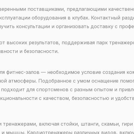
веренными поставщиками, предлагающими качественн
ксплуатации оборудования в клубах. Контактный раз
лучить консультации и организовать доставку с про
ют высоких результатов, поддерживая парк тренажер
вности и безопасности.
ля фитнес-залов — необходимое условие создания ко
ой атмосферы. Подобранное с умом оснащение помо
 подходит для спортсменов с разным опытом и привл
кциональности с качеством, безопасностью и удобст
тренажерами, включая стойки, штанги, скамьи, гири 
у и мышцы. Кардиотренажеры различных видов, включ