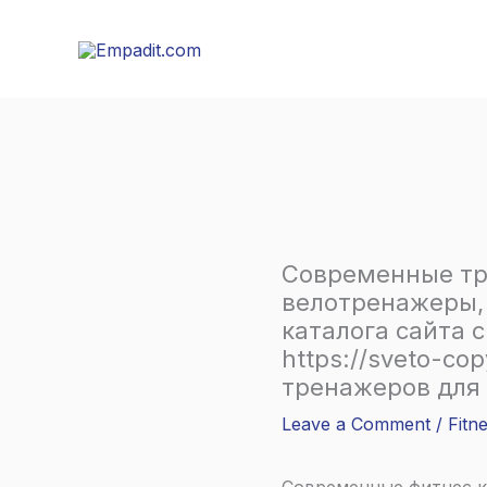
Skip
to
content
Современные тр
велотренажеры,
каталога сайта 
https://sveto-co
тренажеров для
Leave a Comment
/
Fitn