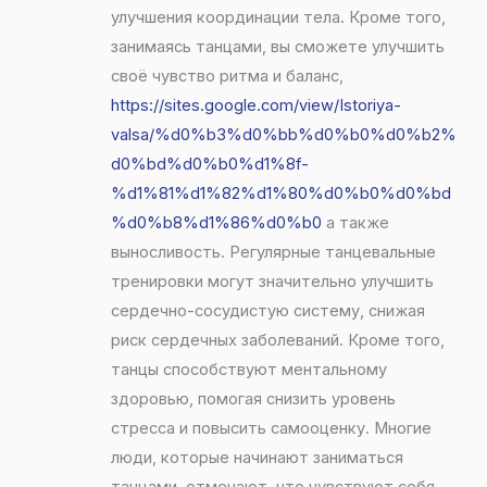
улучшения координации тела. Кроме того,
занимаясь танцами, вы сможете улучшить
своё чувство ритма и баланс,
https://sites.google.com/view/Istoriya-
valsa/%d0%b3%d0%bb%d0%b0%d0%b2%
d0%bd%d0%b0%d1%8f-
%d1%81%d1%82%d1%80%d0%b0%d0%bd
%d0%b8%d1%86%d0%b0
а также
выносливость. Регулярные танцевальные
тренировки могут значительно улучшить
сердечно-сосудистую систему, снижая
риск сердечных заболеваний. Кроме того,
танцы способствуют ментальному
здоровью, помогая снизить уровень
стресса и повысить самооценку. Многие
люди, которые начинают заниматься
танцами, отмечают, что чувствуют себя