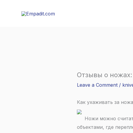
Skip
to
content
Отзывы о ножах:
Leave a Comment
/
kniv
Как ухаживать за нож
Ножи можно считат
объектами, где переп