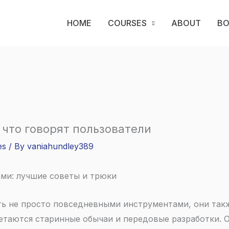
HOME
COURSES
ABOUT
B
 что говорят пользователи
es
/ By
vaniahundley389
ами: лучшие советы и трюки
ь не просто повседневными инструментами, они так
летаются старинные обычаи и передовые разработки. 