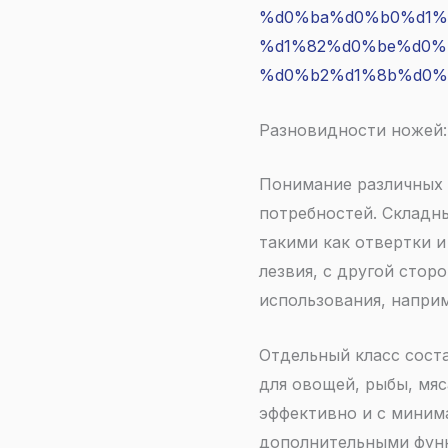
%d0%ba%d0%b0%d1%
%d1%82%d0%be%d0%
%d0%b2%d1%8b%d0%
Разновидности ножей:
Понимание различных 
потребностей. Складн
такими как отвертки 
лезвия, с другой сто
использования, наприм
Отдельный класс сост
для овощей, рыбы, мяс
эффективно и с миним
дополнительными функ