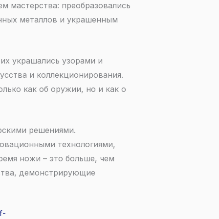
ем мастерства: преобразовались
енных металлов и украшенным
 их украшались узорами и
усства и коллекционирования.
ько как об оружии, но и как о
рскими решениями.
новационными технологиями,
ремя ножи – это больше, чем
сства, демонстрирующие
f-