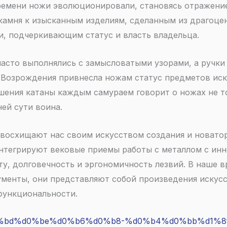
времени ножи эволюционировали, становясь отражени
 камня к изысканным изделиям, сделанным из драгоц
, подчеркивающим статус и власть владельца.
асто выполнялись с замысловатыми узорами, а ручки
 Возрождения привнесла ножам статус предметов иск
ения катаны каждым самураем говорит о ножах не тол
ней сути воина.
 восхищают нас своим искусством создания и новато
нтегрируют вековые приемы работы с металлом с ин
у, долговечность и эргономичность лезвий. В наше в
ументы, они представляют собой произведения иску
функциональности.
s/%d0%bd%d0%be%d0%b6%d0%b8-%d0%b4%d0%bb%d1%8