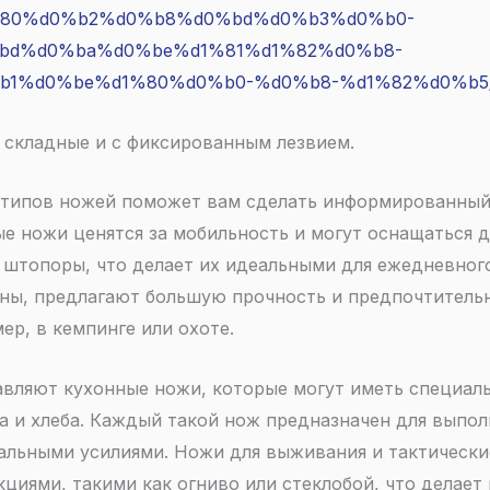
80%d0%b2%d0%b8%d0%bd%d0%b3%d0%b0-
bd%d0%ba%d0%be%d1%81%d1%82%d0%b8-
b1%d0%be%d1%80%d0%b0-%d0%b8-%d1%82%d0%b5
 складные и с фиксированным лезвием.
типов ножей поможет вам сделать информированный
ые ножи ценятся за мобильность и могут оснащаться
и штопоры, что делает их идеальными для ежедневно
роны, предлагают большую прочность и предпочтитель
ер, в кемпинге или охоте.
авляют кухонные ножи, которые могут иметь специаль
а и хлеба. Каждый такой нож предназначен для выпол
альными усилиями. Ножи для выживания и тактическ
циями, такими как огниво или стеклобой, что делает