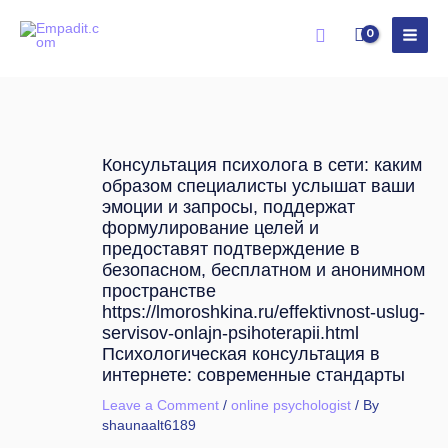
Skip
Search
to
content
Консультация психолога в сети: каким
образом специалисты услышат ваши
эмоции и запросы, поддержат
формулирование целей и
предоставят подтверждение в
безопасном, бесплатном и анонимном
пространстве
https://lmoroshkina.ru/effektivnost-uslug-
servisov-onlajn-psihoterapii.html
Психологическая консультация в
интернете: современные стандарты
Leave a Comment
/
online psychologist
/ By
shaunaalt6189