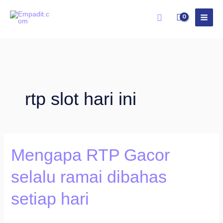
Skip
Search
to
content
rtp slot hari ini
Mengapa
Mengapa RTP Gacor
RTP
selalu ramai dibahas
Gacor
selalu
setiap hari
ramai
dibahas