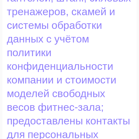
состоит
тренажеров, скамей и
из
гантелей,
системы обработки
штанг,
силовых
данных с учётом
тренажеров,
скамей
политики
и
конфиденциальности
системы
обработки
компании и стоимости
данных
с
моделей свободных
учётом
политики
весов фитнес-зала;
конфиденциальности
предоставлены контакты
компании
и
для персональных
стоимости