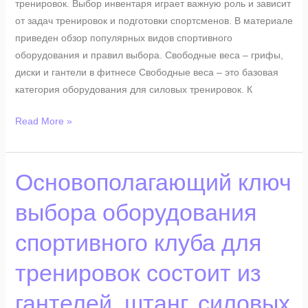
тренировок. Выбор инвентаря играет важную роль и зависит
для
от задач тренировок и подготовки спортсменов. В материале
тренажерного
приведен обзор популярных видов спортивного
зала
оборудования и правил выбора. Свободные веса – грифы,
диски и гантели в фитнесе Свободные веса – это базовая
категория оборудования для силовых тренировок. К
Read More »
Основополагающий
Основополагающий ключ
ключ
выбора оборудования
выбора
оборудования
спортивного клуба для
спортивного
клуба
тренировок состоит из
для
тренировок
гантелей, штанг, силовых