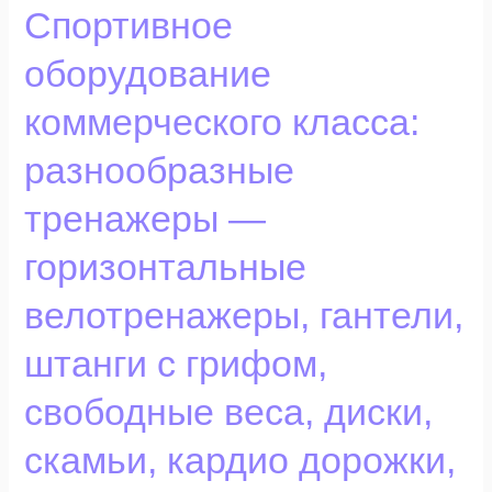
Спортивное
Спортивное
оборудование
оборудование
коммерческого
класса:
коммерческого класса:
разнообразные
тренажеры
разнообразные
—
горизонтальные
тренажеры —
велотренажеры,
горизонтальные
гантели,
штанги
велотренажеры, гантели,
с
грифом,
штанги с грифом,
свободные
веса,
свободные веса, диски,
диски,
скамьи, кардио дорожки,
скамьи,
кардио