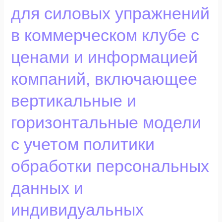
штанг,
для силовых упражнений
гантелей
и
в коммерческом клубе с
скамей
ценами и информацией
для
силовых
компаний, включающее
упражнений
в
вертикальные и
коммерческом
клубе
горизонтальные модели
с
с учетом политики
ценами
и
обработки персональных
информацией
компаний,
данных и
включающее
вертикальные
индивидуальных
и