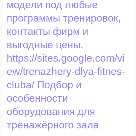
модели под любые
дорожки,
модели
программы тренировок,
под
любые
контакты фирм и
программы
выгодные цены.
тренировок,
контакты
https://sites.google.com/vi
фирм
и
ew/trenazhery-dlya-fitnes-
выгодные
цены.
cluba/ Подбор и
https://sites.google.com/view/trenazhery-
особенности
dlya-
fitnes-
оборудования для
cluba/
Подбор
тренажёрного зала
и
особенности