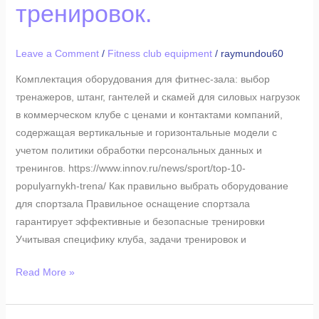
тренировок.
горизонтальные
модели
с
Leave a Comment
/
Fitness club equipment
/
raymundou60
учетом
Комплектация оборудования для фитнес-зала: выбор
политики
тренажеров, штанг, гантелей и скамей для силовых нагрузок
обработки
в коммерческом клубе с ценами и контактами компаний,
персональных
содержащая вертикальные и горизонтальные модели с
данных
учетом политики обработки персональных данных и
и
тренингов. https://www.innov.ru/news/sport/top-10-
индивидуальных
populyarnykh-trena/ Как правильно выбрать оборудование
тренировок.
для спортзала Правильное оснащение спортзала
гарантирует эффективные и безопасные тренировки
Учитывая специфику клуба, задачи тренировок и
Read More »