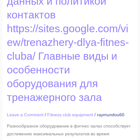
данных и политикой
отличающейся
высокой
контактов
безопасностью
https://sites.google.com/vi
обработки
персональных
ew/trenazhery-dlya-fitnes-
данных
и
cluba/ Главные виды и
политикой
контактов
особенности
https://sites.google.com/view/trenazhery-
оборудования для
dlya-
fitnes-
тренажерного зала
cluba/
Главные
виды
Leave a Comment
/
Fitness club equipment
/
raymundou60
и
Разнообразное оборудование в фитнес-залах способствует
особенности
достижению максимальных результатов во время
оборудования