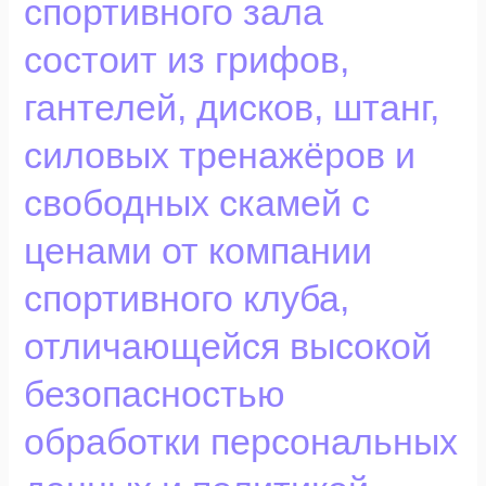
спортивного зала
зала
состоит
состоит из грифов,
из
грифов,
гантелей, дисков, штанг,
гантелей,
дисков,
силовых тренажёров и
штанг,
свободных скамей с
силовых
тренажёров
ценами от компании
и
свободных
спортивного клуба,
скамей
с
отличающейся высокой
ценами
безопасностью
от
компании
обработки персональных
спортивного
клуба,