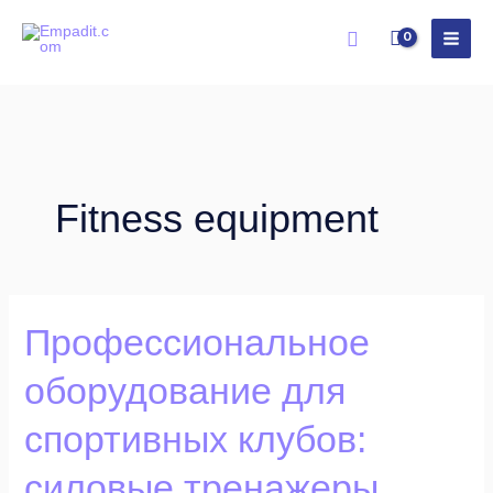
Skip
Search
to
content
Fitness equipment
Профессиональное
Профессиональное
оборудование
оборудование для
для
спортивных
спортивных клубов:
клубов:
силовые
силовые тренажеры,