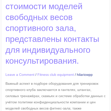
стоимости моделей
с
учётом
свободных весов
политики
конфиденциальности
спортивного зала,
и
представлены контакты
стоимости
моделей
для индивидуального
свободных
весов
консультирования.
спортивного
зала,
представлены
Leave a Comment
/
Fitness club equipment
/
hilariowpp
контакты
Важный аспект в подборе оборудования для тренировок
для
спортивного клуба заключается в гантелях, штангах,
индивидуального
силовых тренажёрах, скамьях и системе обработки данных с
консультирования.
учётом политики конфиденциальности компании и цен
моделей свободных весов фитнес-зала; также