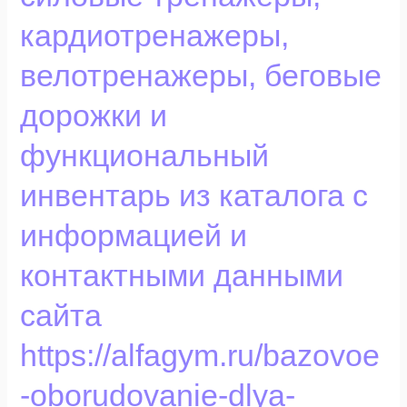
тренажеры,
кардиотренажеры,
кардиотренажеры,
велотренажеры,
велотренажеры, беговые
беговые
дорожки
дорожки и
и
функциональный
функциональный
инвентарь
из
инвентарь из каталога с
каталога
информацией и
с
информацией
контактными данными
и
контактными
сайта
данными
сайта
https://alfagym.ru/bazovoe
https://alfagym.ru/bazovoe-
-oborudovanie-dlya-
oborudovanie-