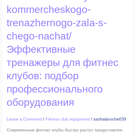
dlya-
kommercheskogo-
kommercheskogo-
trenazhernogo-
trenazhernogo-zala-s-
zala-
s-
chego-nachat/
chego-
Эффективные
nachat/
Эффективные
тренажеры для фитнес
тренажеры
для
клубов: подбор
фитнес
клубов:
профессионального
подбор
оборудования
профессионального
оборудования
Leave a Comment
/
Fitness club equipment
/
sashalaroche039
Современные фитнес клубы быстро растут, предоставляя