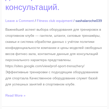
моделей
консультаций.
свободных
весов
фитнес-
Leave a Comment
/
Fitness club equipment
/
sashalaroche039
зала;
Важнейший аспект выбора оборудования для тренировок в
предоставлены
спортивном клубе — гантели, штанги, силовые тренажёры,
контакты
скамьи и система обработки данных с учётом политики
для
конфиденциальности компании и цены моделей свободных
персональных
весов фитнес-зала, контактные данные для консультаций
консультаций.
персонального характера представлены.
https://sites.google.com/view/prof-sport-trenazhery/
Эффективные тренировки с подходящим оборудованием
для спортзала Качественное оборудование служит базой
для успешных занятий в спортивном клубе.
Read More »