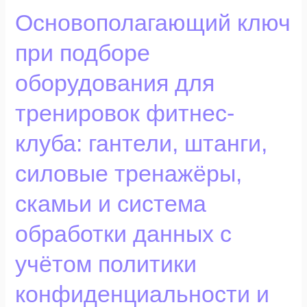
Основополагающий
Основополагающий ключ
ключ
при подборе
при
подборе
оборудования для
оборудования
для
тренировок фитнес-
тренировок
фитнес-
клуба: гантели, штанги,
клуба:
силовые тренажёры,
гантели,
штанги,
скамьи и система
силовые
тренажёры,
обработки данных с
скамьи
и
учётом политики
система
конфиденциальности и
обработки
данных