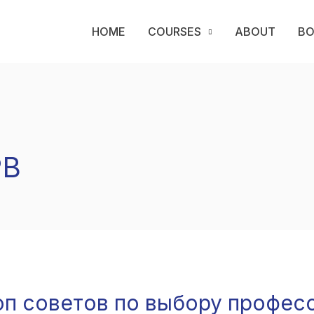
HOME
COURSES
ABOUT
B
PB
оп советов по выбору профес