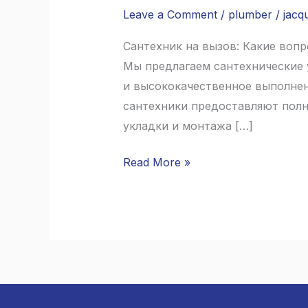
СПб:
Leave a Comment
/
plumber
/
jacq
Топ
советов
Сантехник на вызов: Какие воп
по
Мы предлагаем сантехнические 
выбору
и высококачественное выполнени
профессионала
сантехники предоставляют полны
укладки и монтажа […]
Read More »