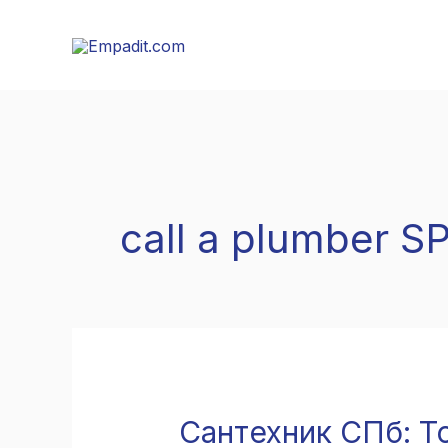
Skip
to
content
call a plumber S
Сантехник СПб: Т
Сантехник